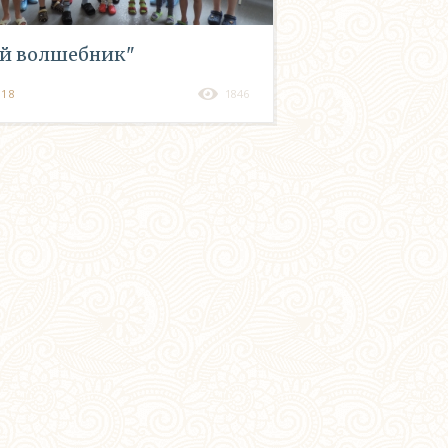
й волшебник"
018
1846