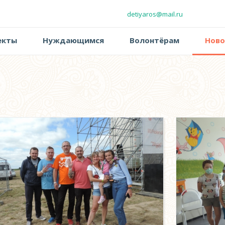
detiyaros@mail.ru
екты
Нуждающимся
Волонтёрам
Ново